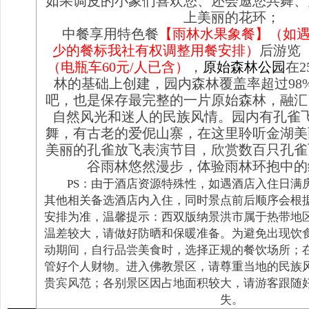
如果调皮的小象们喜欢您、还会邀您共舞、
上美丽的花环；
中餐享用特色餐
【雨林水果象餐】
（如
少的餐标我社有权调整用餐安排）
后
游览
（电瓶车60元/人已含）
，
原始森林公园
在2
林的基础上创建，园内森林覆盖率超过98
吧，也是保存最完整的一片原始森林，融汇
自然风光和迷人的民族风情。园内有孔雀
舞，有古老的爱伲山寨，在这里聆听金湖美
美丽的孔雀放飞表演节目，欣赏数百只孔雀
谷雨林悠然漫步，体验雨林环抱中的
PS：由于酒店资源特殊性，如遇酒店入住日满
其他相关备选酒店内入住，同时景点前后顺序会根
安排为准，温馨提示：西双版纳
景洪市属于热带地
温差较大，请做好防晒和保暖准备。
为避免出现饮
动期间，自行品尝美食时，选择正规的餐饮场所；
管好个人财物。
进入佛教景区，请尊重当地的民族
贵宾风范；各别景区因占地面积较大，请游客跟随
失。