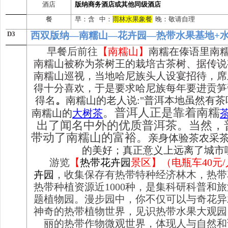
酒店
版纳商务酒店或其他同级酒店
餐
早：含 中：
雨林水果象餐
晚：敬请自理
D3
西双版纳—
南糯山
—
花卉园
—
热带水果基地
+
早餐后前往
【
南糯山
】
南糯在傣语里南糯
南糯山被称为茶树王的栽培古茶树、据传说
南糯山巡视，当地哈尼族头人设宴招待，席
得十分喜欢，于是要求哈尼族每年要进贡笋
得名
。
南糯山的老人说:"普洱本地虽然有
。普洱人正是靠着南糯
南糯山的
大树茶
出了闻名中外的优质普洱茶。当然，
带动了南糯山的富裕。
亲身体验茶农采
的美好；真正意义上远离了城市
游览
【
热带花卉园
景区】（电瓶车40元
卉园
，收集保存有热带特种经济林木，热带
热带种植资源近1000种，是集科研科普和
题植物园。漫步园中，你不仅可以与奇花异
神奇的热带植物世界，见识热带水果大观园
丽的热带作物微观世界，体现人与自然和