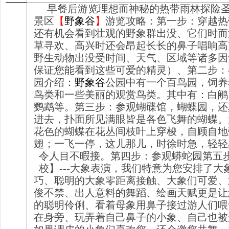
早餐后
游览理想而神秘的热带雨林探险
景区
【
野象谷
】
游览攻略：
第一步：穿越热
还有机会看到壮观的野象群出没、它们时而
草寻欢、高兴时还会昂起长长的鼻子唱响高
野生动物出没受时间、天气、区域等诸多因
保证您能看到这些可爱的精灵）、
第二步：
园介绍：
野象谷
公园中有一个百鸟园，饲养
鸟类和一些美丽的观赏鸟类。其中有：白鹇
鹦鹉等。
第三步：参观蝴碟馆，蝴蝶园，还
进去，扑面所见满眼皆是各色飞舞的蝴蝶。
花色的蝴蝶在花丛间枝叶上穿梭，自顾自地
翅；一飞一停，这儿那儿，时徐时急，轻轻
令人目不暇接。
第四步：参观蟒蛇园
第五
校】---大象表演，我们特意为您安排了大
巧、聪明的大象零距离接触、大象们可爱、
俊不禁、出人意料的舞蹈、绘画天赋更是让
的聪明伶俐、看着母象用鼻子接过游人们喂
在身旁、玩弄着自己鼻子的小象、自己也被