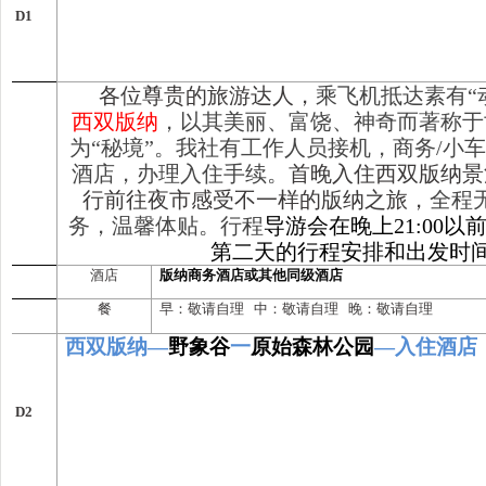
D1
各位尊贵的旅游达人，
乘飞机抵达素有“
西双版纳
，以其美丽、富饶、神奇而著称于
为“秘境”。我社有工作人员接机，商务/小
酒店，办理入住手续。
首晚入住西双版纳景
行前往夜市感受不一样的版纳之旅，
全程
务，温馨体贴。行程
导游会在晚上21:00
第二天的行程安排和出发时
酒店
版纳商务酒店或其他同级酒店
餐
早：敬请自理 中：敬请自理 晚：敬请自理
西双版纳—
野象谷
一
原始森林公园
—
入住酒店
D
2