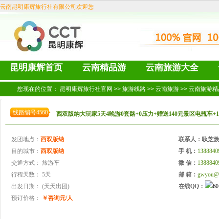
云南昆明康辉旅行社有限公司欢迎您
昆明康辉首页
云南精品游
云南旅游大全
您现在的位置：
昆明康辉旅行社官网
>>
旅游线路
>>
云南旅游
>>
云南旅游精
线路编号4560
西双版纳大玩家5天4晚游0套路+0压力+赠送140元景区电瓶车+
发团地点：
西双版纳
联系人：
耿芝
目的城市：
西双版纳
手 机：
1388840
交通方式：
旅游车
微 信：
1388840
行程天数：
5天
邮 箱：
gwyou@
出发日期：
(天天出团)
在线QQ：
预订价格：
￥咨询元/人