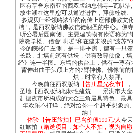
区有享誉东南亚的西双版纳总佛寺--瓦叭洁
放生湖在这里您可以通过进香，拜佛栓线、
参观贝叶经领略浓郁的南传上座部佛教文化
洁"，是西双版纳佛教信徒朝圣的中心。佛
听公署后园南侧、主要建筑物有傣语称为"
院教学楼、僧舍"哄暖"和在建未竣的"波苏"
今的院楼门左侧，是一排平房，摆有一只傣
长鼓。北墙前筑有供坛，供有数尊佛像，墙
经》连一半图。东墙的供台上，供有一尊有
背伸出曲于头颅上方的7臂神佛。佛像前的
烛，时常有人祭拜。
今晚前往
西双版纳
【告庄
星光夜市
】
，
圣地【西双版纳地标性建筑——景洪市大金
赶摆夜市所构成的大金三角最具特色、最具
年欢乐不打烊，绝对给你一个超乎想象的
纳！
体验
【告庄旅拍】已含价值
199
元/人
今
红旅拍
（赠送项目，如个人不拍，视为自愿