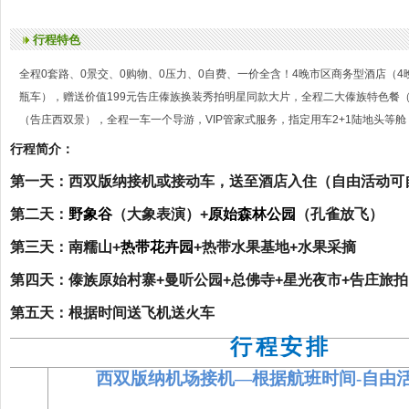
行程特色
全程0套路、0景交、0购物、0压力、0自费、一价全含！4晚市区商务型酒店（4
瓶车），赠送价值199元告庄傣族换装秀拍明星同款大片，全程二大傣族特色餐
（告庄西双景），全程一车一个导游，VIP管家式服务，指定用车2+1陆地头等舱
行程简介：
第一天：
西双版纳接机或接动车，送至酒店入住（自由活动可
第二天：
野象谷
（大象表演）+
原始森林公园
（孔雀放飞）
第三天：
南糯山+
热带花卉园
+热带水果基地+水果采摘
第四天：
傣族原始村寨+曼听公园+总佛寺+星光夜市+告庄旅拍
第五天：根据时间送飞机送火车
行程安
排
西双版纳机场接机—根据航班时间-自由