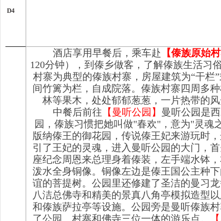
D
4
酒店享用早餐后，乘车赴
【傣族原始村
120分钟），到傣乡做客，了解傣族生活习
村寨为典型的傣族村寨，房屋建筑为“干栏
间竹篱为栏，自成院落。傣族村寨四周多种
林等果木，处处郁郁葱葱，一片热带的风
中餐后前往
【
曼听公园
】
曼听公园是西
园，傣族习惯把她叫做"春欢"，意为"灵魂
版纳傣王的御花园，传说傣王妃来游玩时，
引了王妃的灵魂，进入曼听公园的大门，首
座纪念周恩来总理身着傣装，左手端水钵，
泼水全身铜像。铜像左边是傣王国公主种下
谊的菩提树。公园里还修建了圣洁的曼习龙
八洁总佛寺和精美的景真八角亭模拟造型以
和傣族萨拉亭等设施。公园旁是曼听傣族村
了公园、村寨和佛寺三位一体的游乐点。
【