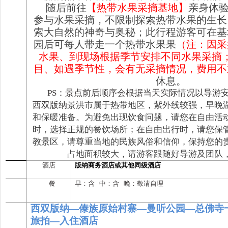
随后前往
【热带
水果采摘基地
】
亲身体
参与水果采摘，不限制探索热带水果的生长
索大自然的神奇与奥秘；此行程游客可在基
园后可每人带走一个热带水果果
（注：因采
水果、到现场根据季节安排不同水果采摘
目、如遇季节性，会有无采摘情况，费用不
休息。
PS：景点前后顺序会根据当天实际情况以导游
西双版纳
景洪市属于热带地区，紫外线较强，早晚
和保暖准备。
为避免出现饮食问题，请您在自由活
时，选择正规的餐饮场所；在自由出行时，请您保
教景区，请尊重当地的民族风俗和信仰，保持您的
占地面积较大，请游客跟随好导游及团队
酒店
版纳商务酒店或其他同级酒店
餐
早：含 中：
含
晚：敬请自理
西双版纳—傣族原始村寨—
曼听公园
—
总佛寺
旅拍
—
入住酒店