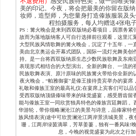
不退费用）
感受民族特色美，做一回唯美傣
美的印记。今夜，将会把最美的你留在版纳
妆师，造型师，为您量身打造傣族服装及头
程拍摄服务，每人均赠送4张电
PS：篝火晚会是来到西双版纳必看项目，因票务紧
故而为落地版纳
客人可自行选择前往观看
，这里汇
大型民族风情歌舞的篝火晚会，沉淀了十五年，一
美由北京奥运会开幕式团队，国际一流灯光舞美创
持。是一台将西双版纳原生态少数民族歌舞及东南
表现形式相结合的大型演出。全新的舞台、一流的
民族歌舞表演、原汁原味的民族篝火带给你全新的
夜火晚会，“帕雅御宴”是傣王接待贵宾举办的宴席
礼敬和傣族王室的最高礼仪;在宴席上宾客们可以品
受西双版纳顶级傣味带来的味觉盛宴，感受唇齿留
能与傣族王室一同欣赏独具特色的傣族宫廷舞蹈 。
华游轮，带你领略澜沧江的美景与诗意，品傣家特色
族风情表演)途中可欣赏澜沧江两岸景洪城美景，夜
珊，江两岸绿茵滴翠，芳草姜萋，独有一番风味!
息，今晚的视觉盛宴为此次之行加