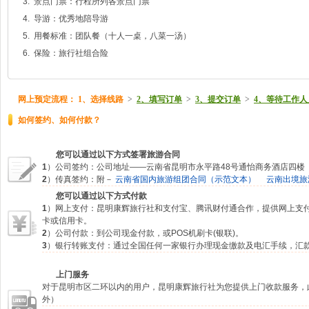
3. 景点门票：行程所列各景点门票
4. 导游：优秀地陪导游
5. 用餐标准：团队餐（十人一桌，八菜一汤）
6. 保险：旅行社组合险
网上预定流程：
1、选择线路
>
2、填写订单
>
3、提交订单
>
4、等待工作人
如何签约、如何付款？
您可以通过以下方式签署旅游合同
1
）公司签约：公司地址——云南省昆明市永平路48号通怡商务酒店四楼
2
）传真签约：附－
云南省国内旅游组团合同（示范文本）
云南出境旅
您可以通过以下方式付款
1
）网上支付：昆明康辉旅行社和支付宝、腾讯财付通合作，提供网上支
卡或信用卡。
2
）公司付款：到公司现金付款，或POS机刷卡(银联)。
3
）银行转账支付：通过全国任何一家银行办理现金缴款及电汇手续，汇
上门服务
对于昆明市区二环以内的用户，昆明康辉旅行社为您提供上门收款服务，
外）