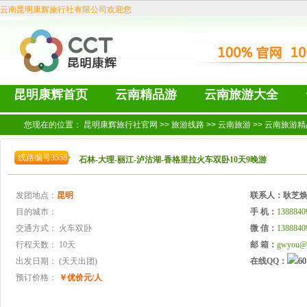
云南昆明康辉旅行社有限公司欢迎您
昆明康辉首页
云南精品游
云南旅游大全
您现在的位置：
昆明康辉旅行社官网
>>
旅游线路
>>
云南旅游
>>
云南旅游精
线路编号3558
石林-大理-丽江-泸沽湖-香格里拉火车双卧10天9晚游
发团地点：
昆明
联系人：
耿芝
目的城市：
手 机：
1388840
交通方式：
火车双卧
微 信：
1388840
行程天数：
10天
邮 箱：
gwyou@
出发日期：
(天天出团)
在线QQ：
预订价格：
￥优价元/人