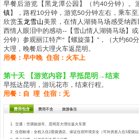
早餐后游览【黑龙潭公园】（约40分钟）。
镇
】，路程10分钟，游览50分钟左右，乘车
欣赏
玉龙雪山
美景，在情人湖骑马场感受纳西
西情人眼泪中的感动--【雪山情人湖骑马场】或
分钟）参观丽江特产“【螺旋藻】”，（大约60
大理，晚餐后大理火车返昆明。
用餐：早中晚 住宿：火车上
第十天 【游览内容】早抵昆明→结束
早抵达昆明，游玩花市，结束行程。
用餐：自 理 住宿：无
费用包含
费用不含
旅游备注
1. 交通：空调旅游车、昆明至大理往返火车票
2. 住宿标准：全程入住2星级酒店、保证住宿环境安全（可补房差入住3星级