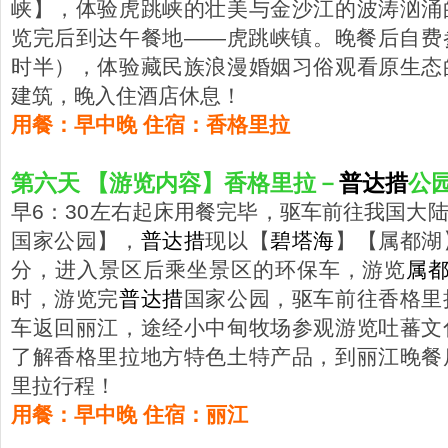
峡】，体验虎跳峡的壮美与金沙江的波涛汹涌
览完后到达午餐地——虎跳峡镇。晚餐后自费
时半），体验藏民族浪漫婚姻习俗观看原生态
建筑，晚入住酒店休息！
用餐：早中晚 住宿：香格里拉
第六天 【游览内容】香格里拉－
普达措
公
早6：30左右起床用餐完毕，驱车前往我国大
国家公园】，
普达措
现以【
碧塔海
】【属都湖
分，进入景区后乘坐景区的环保车，游览
属
时，游览完
普达措
国家公园，驱车前往香格里
车返回丽江，途经小中甸牧场参观游览吐蕃文
了解香格里拉地方特色土特产品，到丽江晚餐
里拉行程！
用餐：早中晚 住宿：丽江