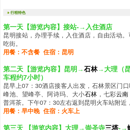
行程特色
第一天【游览内容】接站-→入住酒店
昆明接站，办理手续，入住酒店，自由活动。
吃街。
用餐：不含餐 住宿：昆明
第二天【游览内容】昆明→
石林
→大理（昆
车程约7小时）
昆早上07：30酒店接客人出发，石林景区门
峰池、望峰亭、阿诗玛、大小
石林
，七彩
云南
普洱茶。下午07：30左右返到昆明火车站附
用餐：早中晚 住宿：火车上
第三天 【游览内容】大理→崇圣寺
三塔
-→