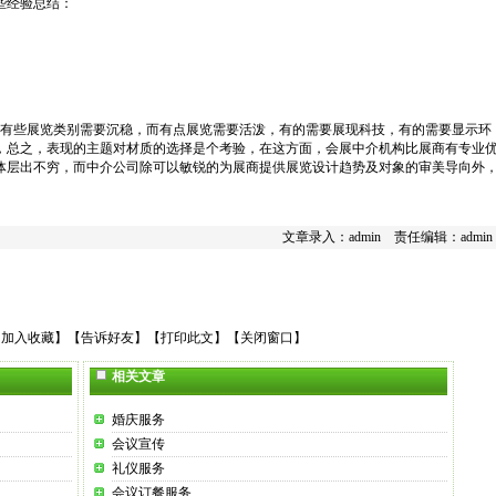
些经验总结：
有些展览类别需要沉稳，而有点展览需要活泼，有的需要展现科技，有的需要显示环
，总之，表现的主题对材质的选择是个考验，在这方面，会展中介机构比展商有专业
体层出不穷，而中介公司除可以敏锐的为展商提供展览设计趋势及对象的审美导向外
文章录入：admin 责任编辑：admin
【
加入收藏
】【
告诉好友
】【
打印此文
】【
关闭窗口
】
相关文章
婚庆服务
会议宣传
礼仪服务
会议订餐服务