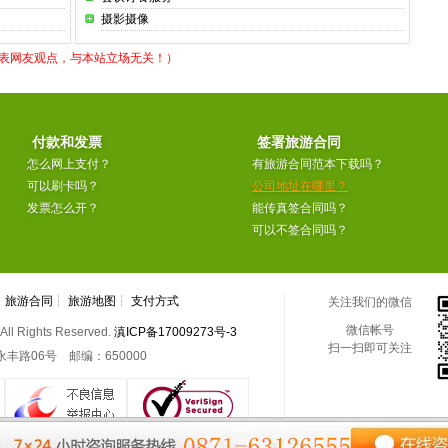
摄影摄像
代表网友观点，与本站立场无关！）
付款和发票
签署旅游合同
怎么网上支付？
有旅游合同范本下载吗？
可以刷卡吗？
公司地址在哪里？
发票怎么开？
能传真签合同吗？
可以不签合同吗？
┆
旅游合同
┆
旅游地图
┆
支付方式
关注我们的微信
微信帐号
Rights Reserved.
滇ICP备17009273号-3
扫一扫即可关注
路06号 邮编：650000