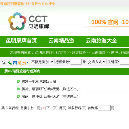
云南昆明康辉旅行社有限公司欢迎您
昆明康辉首页
云南精品游
云南旅游大全
您现在的位置：
昆明康辉旅行社官网
>>
旅游线路
>>
云南旅游
>>
腾冲-瑞丽
行程天数:
天
关键字:
腾冲-瑞丽旅游行程列表
腾冲一地双飞2晚3天游
腾冲、瑞丽双飞3晚4天游（腾进芒出）
瑞丽、腾冲双飞3晚4天游（芒进腾出）
共
3
条行程 首页 | 上一页 |
1
| 下一页 | 尾页
20
条行程/页 转到第
页