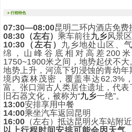
行程特色
07:30—08:00
昆明二环内酒店免费
08:30（左右）
乘车前往
九乡
风景区
10:30（左右）
九乡地处山区、
绵，山峰谷底相对高差200
1750~1900米之间，地势起伏
地势上升，河流下切浸蚀的青幼年
境内森林茂密，覆盖率达62.3
富。张口洞古人类居住遗址，代表
旧石器文化，被称为“
九乡
一绝”。
13:00
安排享用中餐
14:00
乘坐汽车返回昆明
16:00
（左右）抵达昆明火车站附近
以上行程时间安排可能会因天气