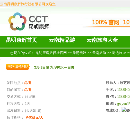
云南昆明康辉旅行社有限公司欢迎您
昆明康辉首页
云南精品游
云南旅游大全
您现在的位置：
昆明康辉旅行社官网
>>
旅游线路
>>
云南旅游
>>
周边旅游
>
线路编号3488
昆明1日游 九乡纯玩一日游
发团地点：
昆明
联系人：
耿芝
目的城市：
昆明
手 机：
1388840
交通方式：
旅游车
微 信：
1388840
行程天数：
1天
邮 箱：
gwyou@
出发日期：
(天天出团)
在线QQ：
预订价格：
￥优价元/人