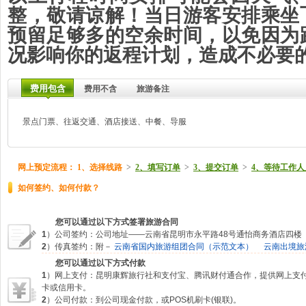
整，敬请谅解！当日游客安排乘坐
预留足够多的空余时间，以免因为
况影响你的返程计划，造成不必要
费用包含
费用不含
旅游备注
景点门票、往返交通、酒店接送、中餐、导服
网上预定流程：
1、选择线路
>
2、填写订单
>
3、提交订单
>
4、等待工作人
如何签约、如何付款？
您可以通过以下方式签署旅游合同
1
）公司签约：公司地址——云南省昆明市永平路48号通怡商务酒店四楼
2
）传真签约：附－
云南省国内旅游组团合同（示范文本）
云南出境旅
您可以通过以下方式付款
1
）网上支付：昆明康辉旅行社和支付宝、腾讯财付通合作，提供网上支
卡或信用卡。
2
）公司付款：到公司现金付款，或POS机刷卡(银联)。