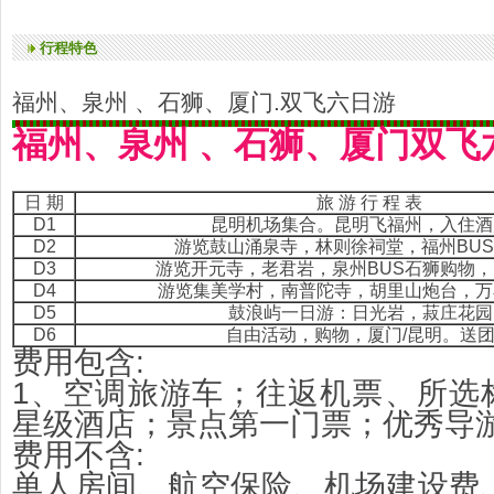
行程特色
福州、泉州 、石狮、厦门.双飞六日游
福州、泉州
、石狮、厦门双飞
日 期
旅 游 行 程 表
D1
昆明机场集合。昆明飞福州，入住酒
D2
游览鼓山涌泉寺，林则徐祠堂，福州BU
D3
游览开元寺，老君岩，泉州BUS石狮购物，
D4
游览集美学村，南普陀寺，胡里山炮台，万
D5
鼓浪屿一日游：日光岩，菽庄花园
D6
自由活动，购物，厦门/昆明。送
费用包含:
1、空调旅游车；往返机票、所选
星级酒店；景点第一门票；优秀导
费用不含:
单人房间、航空保险、机场建设费