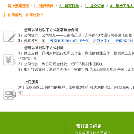
网上预定流程：
1、选择线路
>
2、填写订单
>
3、提交订单
>
4、等待工作人
如何签约、如何付款？
您可以通过以下方式签署旅游合同
1
）公司签约：公司地址——云南省昆明市永平路48号通怡商务酒店四楼
2
）传真签约：附－
云南省国内旅游组团合同（示范文本）
云南出境旅
您可以通过以下方式付款
1
）网上支付：昆明康辉旅行社和支付宝、腾讯财付通合作，提供网上支
卡或信用卡。
2
）公司付款：到公司现金付款，或POS机刷卡(银联)。
3
）银行转账支付：通过全国任何一家银行办理现金缴款及电汇手续，汇
上门服务
对于昆明市区二环以内的用户，昆明康辉旅行社为您提供上门收款服务，
外）
预订常见问题
独立成团是什么意思？