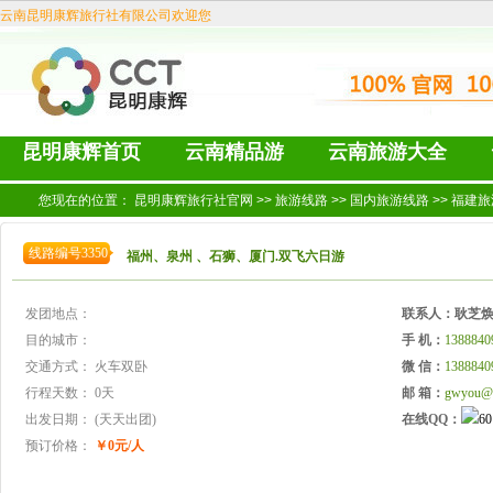
云南昆明康辉旅行社有限公司欢迎您
昆明康辉首页
云南精品游
云南旅游大全
您现在的位置：
昆明康辉旅行社官网
>>
旅游线路
>>
国内旅游线路
>>
福建旅
线路编号3350
福州、泉州 、石狮、厦门.双飞六日游
发团地点：
联系人：
耿芝
目的城市：
手 机：
1388840
交通方式：
火车双卧
微 信：
1388840
行程天数：
0天
邮 箱：
gwyou@
出发日期：
(天天出团)
在线QQ：
预订价格：
￥0元/人