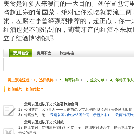
美食是许多人来澳门的一大目的。氹仔官也街里的
湾超正宗的葡国菜，绝对让你没吃就要流二两口水
粥，左麟右李曾经强烈推荐的，超正点，你一
红酒也是不能错过的，葡萄牙产的红酒本来就
立了红酒博物馆呢...
费用包含
费用不含
旅游备注
网上预定流程：
1、选择线路
>
2、填写订单
>
3、提交订单
>
4、等待工作人
如何签约、如何付款？
您可以通过以下方式签署旅游合同
1
）公司签约：公司地址——云南省昆明市永平路48号通怡商务酒店四楼
2
）传真签约：附－
云南省国内旅游组团合同（示范文本）
云南出境旅
您可以通过以下方式付款
1
）网上支付：昆明康辉旅行社和支付宝、腾讯财付通合作，提供网上支
卡或信用卡。