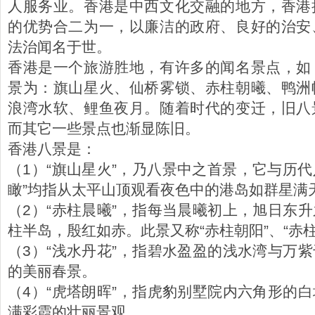
人服务业。香港是中西文化交融的地方，香港
的优势合二为一，以廉洁的政府、良好的治安
法治闻名于世。
香港是一个旅游胜地，有许多的闻名景点，如
景为：旗山星火、仙桥雾锁、赤柱朝曦、鸭洲
浪湾水软、鲤鱼夜月。随着时代的变迁，旧八
而其它一些景点也渐显陈旧。
香港八景是：
（1）“旗山星火”，乃八景中之首景，它与历代
瞰”均指从太平山顶观看夜色中的港岛如群星满
（2）“赤柱晨曦”，指每当晨曦初上，旭日东
柱半岛，殷红如赤。此景又称“赤柱朝阳”、“赤柱
（3）“浅水丹花”，指碧水盈盈的浅水湾与万
的美丽春景。
（4）“虎塔朗晖”，指虎豹别墅院内六角形的
满彩霞的壮丽景观。