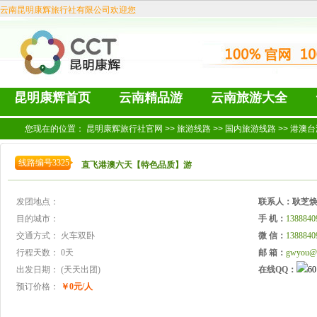
云南昆明康辉旅行社有限公司欢迎您
昆明康辉首页
云南精品游
云南旅游大全
您现在的位置：
昆明康辉旅行社官网
>>
旅游线路
>>
国内旅游线路
>>
港澳台
线路编号3325
直飞港澳六天【特色品质】游
发团地点：
联系人：
耿芝
目的城市：
手 机：
1388840
交通方式：
火车双卧
微 信：
1388840
行程天数：
0天
邮 箱：
gwyou@
出发日期：
(天天出团)
在线QQ：
预订价格：
￥0元/人