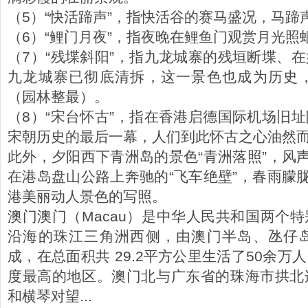
（5）“快活蹄声”，指快活谷的赛马盛况，马
（6）“鲤门月夜”，指夜晚在鲤鱼门观赏月光
（7）“残堞斜阳”，指九龙城寨的残垣断堞、
九龙城寨已彻底清拆，这一景色也成为历史
（园林整最）。
（8）“宋台怀古”，指在香港启德国际机场旧
宋朝历史的最后一幕，人们到此怀古之心油然
此外，夕阳西下青洲岛的景色“青洲落照”，风声
在港岛盘山公路上奔驰的“飞车绝壁”，春雨朦胧
港美丽动人景色的写照。
澳门澳门（Macau）是中华人民共和国两个
沿海的珠江三角洲西侧，由澳门半岛、氹仔
成，在总面积共 29.2平方公里生活了50余
度最高的地区。澳门北与广东省的珠海市拱北
和横琴对望...